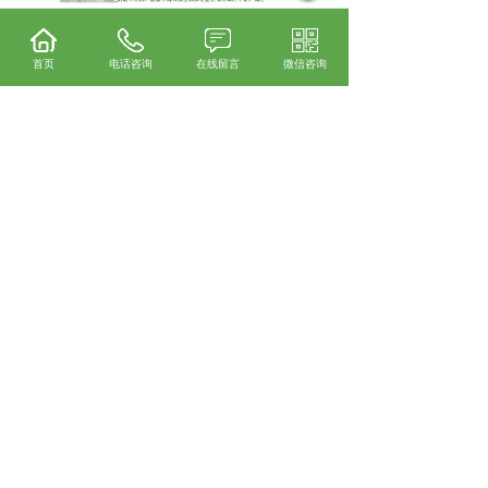
首页
电话咨询
在线留言
微信咨询
上一条：
大理保函办理流程
下一条：
大理履约保函有效期是多久
365系统