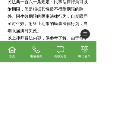
民法典一百六十条规定：民事法律行为可以
附期限，但是根据其性质不得附期限的除
外。附生效期限的民事法律行为，自期限届
至时生效。附终止期限的民事法律行为，自
期限届满时失效。
以上律师普法内容，供参考了解。由于每个
案件或纠纷的发生背景都不一样，解决方式
可能不同，为了更好的帮您解决问题，保障
首页
电话咨询
在线留言
微信咨询
您的合法权益，建议您直接咨询律师详细说
明情况，让律师为您提供解决方案。
上一条：
大理履约保函条款如何约定，有何法
律特性？
下一条：
什么叫大理工程保函？大理工程保函
的作用？
365系统