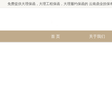
免费提供
大理保函
，大理工程保函，大理履约保函的 云南鼎业担保
首 页
关于我们