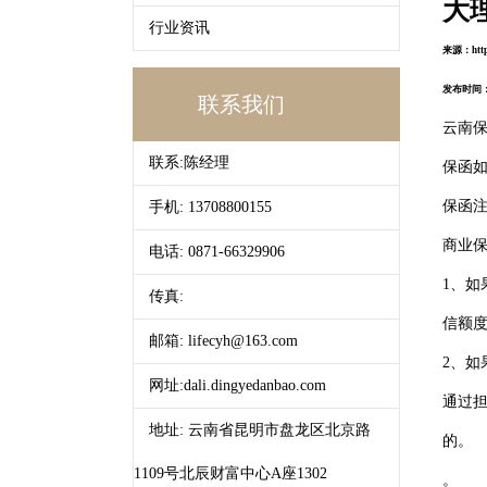
大
行业资讯
来源：http:
发布时间：20
联系我们
云南
联系:陈经理
保函
保函
手机: 13708800155
商业
电话: 0871-66329906
1、
传真:
信额
邮箱: lifecyh@163.com
2、
网址:dali.dingyedanbao.com
通过
地址: 云南省昆明市盘龙区北京路
的。
1109号北辰财富中心A座1302
。