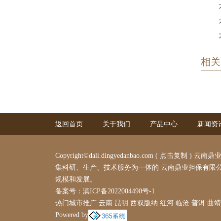
相关
返回首页
关于我们
产品中心
新闻资
Copyright©
dali.dingyedanbao.com
(
点击复制
) 云南鼎
集科研、生产、技术服务为一体的 云南鼎业担保有限公
规模和发展。
备案号：
滇ICP备2022004490号-1
热门城市推广:
云南
昆明
西双版纳
红河
临沧
普洱
曲靖
Powered by