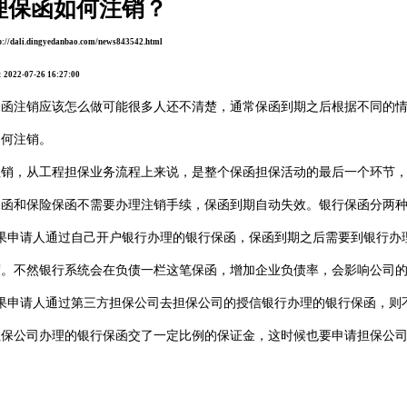
理保函如何注销？
//dali.dingyedanbao.com/news843542.html
22-07-26 16:27:00
保函注销应该怎么做可能很多人还不清楚，通常保函到期之后根据不同的
如何注销。
注销，从工程担保业务流程上来说，是整个保函担保活动的最后一个环节
保函和保险保函不需要办理注销手续，保函到期自动失效。银行保函分两
如果申请人通过自己开户银行办理的银行保函，保函到期之后需要到银行办
度。不然银行系统会在负债一栏这笔保函，增加企业负债率，会影响公司
如果申请人通过第三方担保公司去担保公司的授信银行办理的银行保函，则
担保公司办理的银行保函交了一定比例的保证金，这时候也要申请担保公