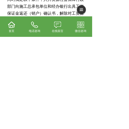
部门向施工总承包单位和经办银行出具工资
保证金返还（销户）确认书，解除对工资保
证金的监管，由施工总承包单位自主选择支
取账户资金或办理账户销户：
首页
电话咨询
在线留言
微信咨询
1，工程完工（以行业主管部门“竣工验收报
告”佐证）；
2，施工总承包单位提出书面申请并承诺相
应工程不存在欠薪问题；
3，人力资源社会保障行政部门履行公示程
序。
七、不缴纳工资保证金的法律后果有哪些？
根据国务院《保障农民工工资支付条例》55
条规定，人力资源社会保障行政部门、建设
工程行业主管部门责令限期改正；逾期不改
正的，追究以下法律责任：
1，责令项目停工；
2，处以5万元以上10万元以下的罚款；
3，给予施工单位限制承建新工程、降低资